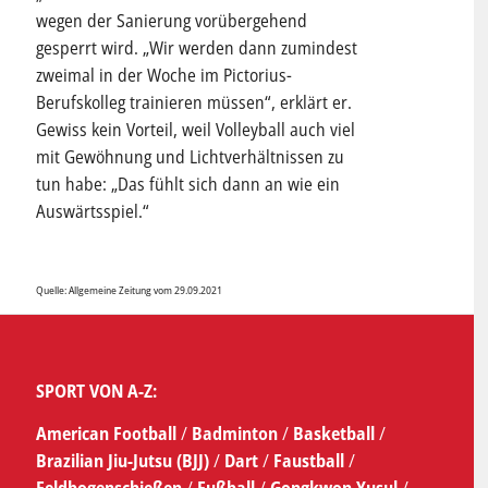
wegen der Sanierung vorübergehend
gesperrt wird. „Wir werden dann zumindest
zweimal in der Woche im Pictorius-
Berufskolleg trainieren müssen“, erklärt er.
Gewiss kein Vorteil, weil Volleyball auch viel
mit Gewöhnung und Lichtverhältnissen zu
tun habe: „Das fühlt sich dann an wie ein
Auswärtsspiel.“
Quelle: Allgemeine Zeitung vom 29.09.2021
SPORT VON A-Z:
American Football
/
Badminton
/
Basketball
/
Brazilian Jiu-Jutsu (BJJ)
/
Dart
/
Faustball
/
Feldbogenschießen
/
Fußball
/
Gongkwon Yusul
/