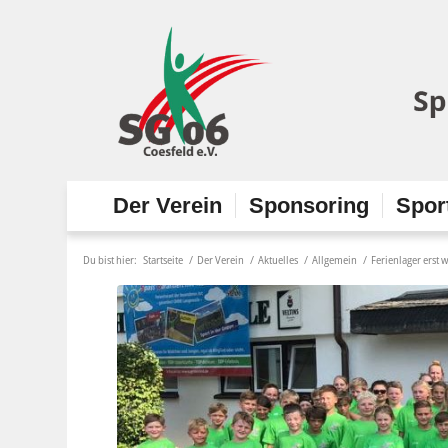
Der Verein
Sponsoring
Spor
Du bist hier:
Startseite
/
Der Verein
/
Aktuelles
/
Allgemein
/
Ferienlager erst 