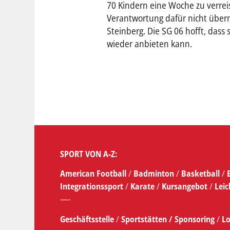
70 Kindern eine Woche zu verrei
Verantwortung dafür nicht über
Steinberg. Die SG 06 hofft, dass s
wieder anbieten kann.
SPORT VON A-Z:
American Football
/
Badminton
/
Basketball
/
Integrationssport
/
Karate
/
Kursangebot
/
Leic
—-
Geschäftsstelle
/
Sportstätten /
Sponsoring
/
Lo