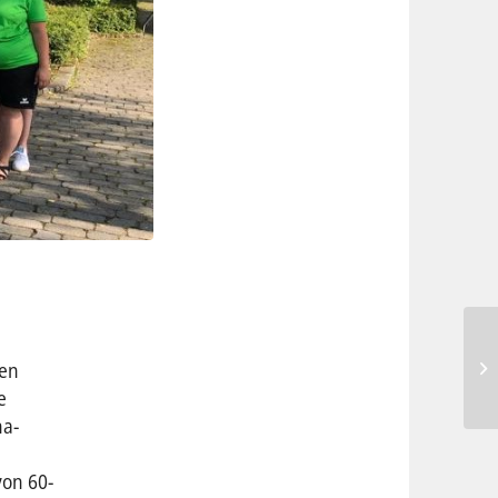
den
e
na-
von 60-