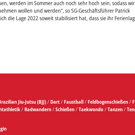
sen, werden im Sommer auch noch sehr hoch sein, sodass wir
nehmen wollen und werden“, so SG-Geschäftsführer Patrick
ich die Lage 2022 soweit stabilisiert hat, dass sie ihr Ferienlag
Brazilian Jiu-Jutsu (BJJ)
/
Dart
/
Faustball
/
Feldbogenschießen
/
F
htathletik
/
Radwandern
/
Schießen
/
Taekwondo
/
Tanzen
/
Ten
gin