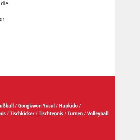
 die
er
ußball
/
Gongkwon Yusul
/
Hapkido
/
nis
/
Tischkicker
/
Tischtennis
/
Turnen
/
Volleyball