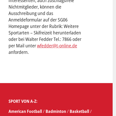
Interessenten, auch zuschlagsfreie
Nichtmitglieder, können die
Ausschreibung und das
Anmeldeformular auf der SG06
Homepage unter der Rubrik: Weitere
Sportarten – Skifreizeit herunterladen
oder bei Walter Fedder Tel.: 7866 oder
per Mail unter
wfedder@t-online.de
anfordern.
SPORT VON A-Z:
American Football
/
Badminton
/
Basketball
/