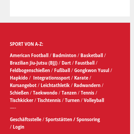
SPORT VON A-Z:
American Football
/
Badminton
/
Basketball
/
Brazilian Jiu-Jutsu (BJJ)
/
Dart
/
Faustball
/
Feldbogenschießen
/
Fußball
/
Gongkwon Yusul
/
Hapkido
/
Integrationssport
/
Karate
/
Kursangebot
/
Leichtathletik
/
Radwandern
/
Schießen
/
Taekwondo
/
Tanzen
/
Tennis
/
Tischkicker
/
Tischtennis
/
Turnen
/
Volleyball
—-
Geschäftsstelle
/
Sportstätten /
Sponsoring
/
Login