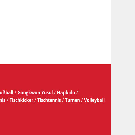
ußball
/
Gongkwon Yusul
/
Hapkido
/
nis
/
Tischkicker
/
Tischtennis
/
Turnen
/
Volleyball