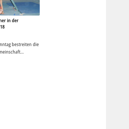
er in der
018
tag bestreiten die
emeinschaft…