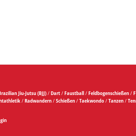
Brazilian Jiu-Jutsu (BJJ)
/
Dart
/
Faustball
/
Feldbogenschießen
/
F
htathletik
/
Radwandern
/
Schießen
/
Taekwondo
/
Tanzen
/
Ten
gin