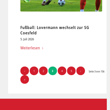
Fußball: Lovermann wechselt zur SG
Coesfeld
5. Juli 2026
Weiterlesen
‹
1
2
3
4
5
›
Seite 3 von 156
»