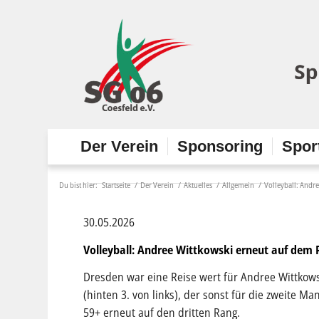
Der Verein
Sponsoring
Spor
Du bist hier:
Startseite
/
Der Verein
/
Aktuelles
/
Allgemein
/
Volleyball: Andr
30.05.2026
Volleyball: Andree Wittkowski erneut auf dem 
Dresden war eine Reise wert für Andree Wittkows
(hinten 3. von links), der sonst für die zweite M
59+ erneut auf den dritten Rang.