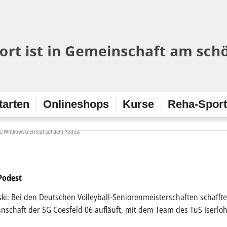
tarten
Onlineshops
Kurse
Reha-Spor
ee Wittkowski erneut auf dem Podest
Podest
ki: Bei den Deutschen Volleyball-Seniorenmeisterschaften schaffte
annschaft der SG Coesfeld 06 aufläuft, mit dem Team des TuS Iserloh