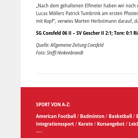
„Nach dem gehaltenen Elfmeter haben wir noch 
Lucas Möllers Patrick Tumbrink am ersten Pfosten
mit Kopf“, verwies Morten Herbstmann darauf, das
SG Coesfeld 06 II – SV Gescher II 2:1; Tore: 0:1 
Quelle: Allgemeine Zeitung Coesfeld
Foto: Steffi Hinkenbrandt
SPORT VON A-Z:
American Football
/
Badminton
/
Basketball
/
Integrationssport
/
Karate
/
Kursangebot
/
Leic
—-