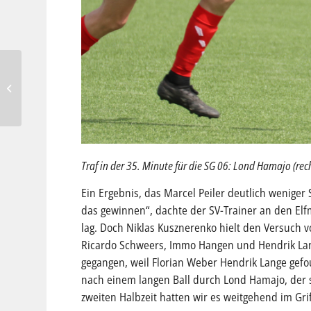
BFD im Sport – jetzt
bewerben!!
Traf in der 35. Minute für die SG 06: Lond Hamajo (rech
Ein Ergebnis, das Marcel Peiler deutlich wenige
das gewinnen“, dachte der SV-Trainer an den Elf
lag. Doch Niklas Kusznerenko hielt den Versuch v
Ricardo Schweers, Immo Hangen und Hendrik Lan
gegangen, weil Florian Weber Hendrik Lange gefou
nach einem langen Ball durch Lond Hamajo, der si
zweiten Halbzeit hatten wir es weitgehend im Gri