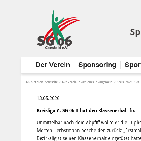
Der Verein
Sponsoring
Spor
Du bist hier:
Startseite
/
Der Verein
/
Aktuelles
/
Allgemein
/
Kreisliga A: SG 06
13.05.2026
Kreisliga A: SG 06 II hat den Klassenerhalt fix
Unmittelbar nach dem Abpfiff wollte er die Euph
Morten Herbstmann bescheiden zurück: „Erstmal 
Bezirksligist seinen Klassenerhalt eingetütet ha