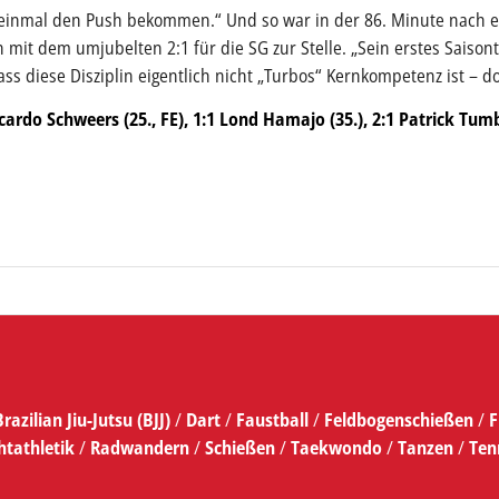
einmal den Push bekommen.“ Und so war in der 86. Minute nach e
 mit dem umjubelten 2:1 für die SG zur Stelle. „Sein erstes Saiso
s diese Disziplin eigentlich nicht „Turbos“ Kernkompetenz ist – d
Ricardo Schweers (25., FE), 1:1 Lond Hamajo (35.), 2:1 Patrick Tumb
Brazilian Jiu-Jutsu (BJJ)
/
Dart
/
Faustball
/
Feldbogenschießen
/
F
htathletik
/
Radwandern
/
Schießen
/
Taekwondo
/
Tanzen
/
Ten