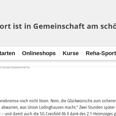
tarten
Onlineshops
Kurse
Reha-Spor
 II hat den Klassenerhalt fix
oriebremse noch nicht lösen. Nein, die Glückwünsche zum sicheren
abwarten, was Union Lüdinghausen macht.“ Zwei Stunden später w
tte – und damit auch die SG Coesfeld 06 II dank des 2:1-Heimsieges 