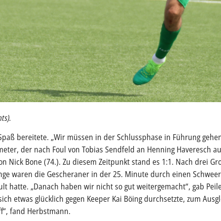
ts).
r Spaß bereitete. „Wir müssen in der Schlussphase in Führung geh
meter, der nach Foul von Tobias Sendfeld an Henning Haveresch au
on Nick Bone (74.). Zu diesem Zeitpunkt stand es 1:1. Nach drei G
ge waren die Gescheraner in der 25. Minute durch einen Schweers
lt hatte. „Danach haben wir nicht so gut weitergemacht“, gab Peil
ch etwas glücklich gegen Keeper Kai Böing durchsetzte, zum Ausglei
ff“, fand Herbstmann.