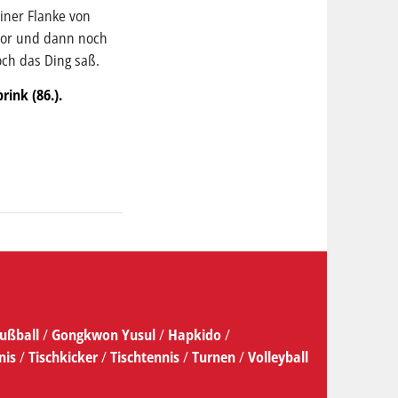
iner Flanke von
ntor und dann noch
och das Ding saß.
rink (86.).
ußball
/
Gongkwon Yusul
/
Hapkido
/
nis
/
Tischkicker
/
Tischtennis
/
Turnen
/
Volleyball