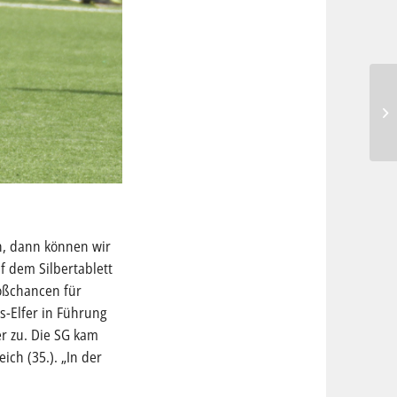
en, dann können wir
f dem Silbertablett
roßchancen für
-Elfer in Führung
er zu. Die SG kam
ch (35.). „In der