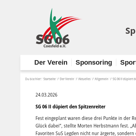
Der Verein
Sponsoring
Spor
Du bist hier:
Startseite
/
Der Verein
/
Aktuelles
/
Allgemein
/
SG 06 II düpiert d
24.03.2026
SG 06 II düpiert den Spitzenreiter
Fest eingeplant waren diese drei Punkte in der 
Glück dabei“, stellte Morten Herbstmann fest. „A
Favoriten SuS Legden nicht nur ärgerte, sondern 