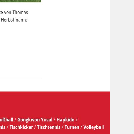
nke von Thomas
en Herbstmann:
ußball
/
Gongkwon Yusul
/
Hapkido
/
nis
/
Tischkicker
/
Tischtennis
/
Turnen
/
Volleyball