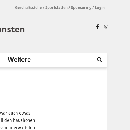
Geschäftsstelle
/
Sportstätten
/
Sponsoring
/
Login
t
Weitere
r war auch etwas
6 Il den haushohen
iesen unerwarteten