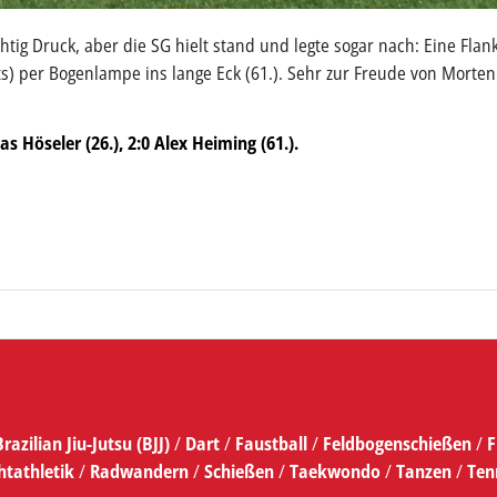
ig Druck, aber die SG hielt stand und legte sogar nach: Eine Fla
ts) per Bogenlampe ins lange Eck (61.). Sehr zur Freude von Mort
as Höseler (26.), 2:0 Alex Heiming (61.).
Brazilian Jiu-Jutsu (BJJ)
/
Dart
/
Faustball
/
Feldbogenschießen
/
F
htathletik
/
Radwandern
/
Schießen
/
Taekwondo
/
Tanzen
/
Ten