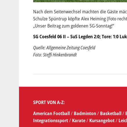
Nach dem Seitenwechsel machten die Gäste mächt
Schulze Spüntrup köpfte Alex Heiming (Foto rech
„Unser Beitrag zum goldenen SG-Sonntag!“
SG Coesfeld 06 II – SuS Legden 2:0; Tore: 1:0 Luk
Quelle: Allgemeine Zeitung Coesfeld
Foto: Steffi Hinkenbrandt
SPORT VON A-Z:
American Football
/
Badminton
/
Basketball
/
Integrationssport
/
Karate
/
Kursangebot
/
Leic