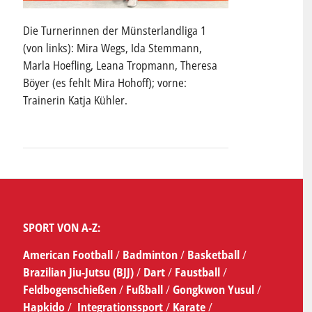
Die Turnerinnen der Münsterlandliga 1
(von links): Mira Wegs, Ida Stemmann,
Marla Hoefling, Leana Tropmann, Theresa
Böyer (es fehlt Mira Hohoff); vorne:
Trainerin Katja Kühler.
SPORT VON A-Z:
American Football
/
Badminton
/
Basketball
/
Brazilian Jiu-Jutsu (BJJ)
/
Dart
/
Faustball
/
Feldbogenschießen
/
Fußball
/
Gongkwon Yusul
/
Hapkido
/
Integrationssport
/
Karate
/