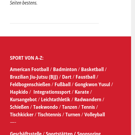
Seiten bestens.
SPORT VON A-Z:
American Football
/
Badminton
/
Basketball
/
Brazilian Jiu-Jutsu (BJJ)
/
Dart
/
Faustball
/
Feldbogenschießen
/
Fußball
/
Gongkwon Yusul
/
Hapkido
/
Integrationssport
/
Karate
/
Kursangebot
/
Leichtathletik
/
Radwandern
/
Schießen
/
Taekwondo
/
Tanzen
/
Tennis
/
Tischkicker
/
Tischtennis
/
Turnen
/
Volleyball
—-
Geschäftsstelle
/
Sportstätten /
Sponsoring