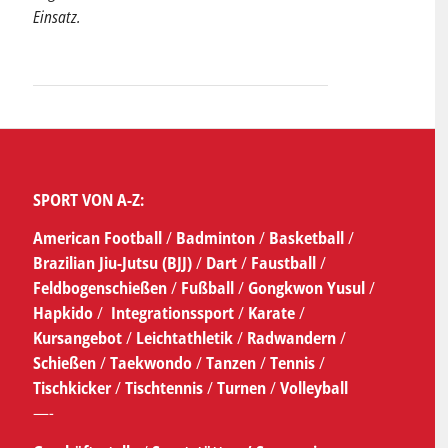
Einsatz.
SPORT VON A-Z:
American Football
/
Badminton
/
Basketball
/
Brazilian Jiu-Jutsu (BJJ)
/
Dart
/
Faustball
/
Feldbogenschießen
/
Fußball
/
Gongkwon Yusul
/
Hapkido
/
Integrationssport
/
Karate
/
Kursangebot
/
Leichtathletik
/
Radwandern
/
Schießen
/
Taekwondo
/
Tanzen
/
Tennis
/
Tischkicker
/
Tischtennis
/
Turnen
/
Volleyball
—-