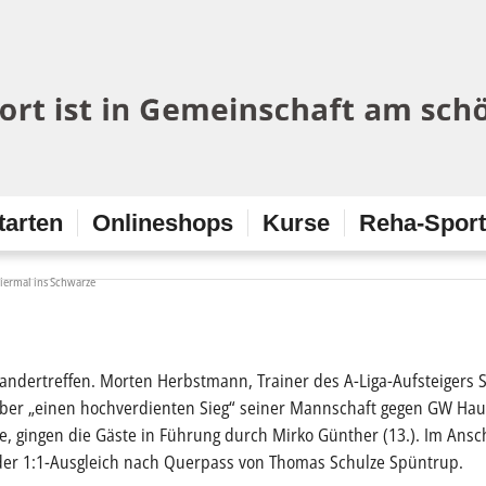
tarten
Onlineshops
Kurse
Reha-Spor
 viermal ins Schwarze
ndertreffen. Morten Herbstmann, Trainer des A-Liga-Aufsteigers SG
t über „einen hochverdienten Sieg“ seiner Mannschaft gegen GW 
e, gingen die Gäste in Führung durch Mirko Günther (13.). Im Ansc
 der 1:1-Ausgleich nach Querpass von Thomas Schulze Spüntrup.