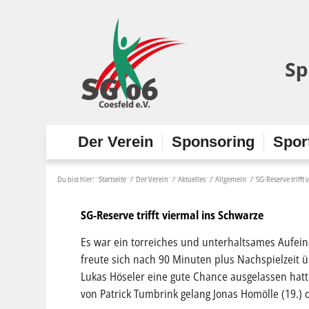
Der Verein
Sponsoring
Spor
Du bist hier:
Startseite
/
Der Verein
/
Aktuelles
/
Allgemein
/
SG-Reserve trifft
SG-Reserve trifft viermal ins Schwarze
Es war ein torreiches und unterhaltsames Aufeina
freute sich nach 90 Minuten plus Nachspielzei
Lukas Höseler eine gute Chance ausgelassen hatt
von Patrick Tumbrink gelang Jonas Homölle (19.)