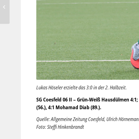
Wir brauchen eure Hilfe –
unterstützt unsere
Spendenaktion
Lukas Höseler erzielte das 3:0 in der 2. Halbzeit.
SG Coesfeld 06 II – Grün-Weiß Hausdülmen 4:1; To
(56.), 4:1 Mohamad Diab (89.).
Quelle: Allgemeine Zeitung Coesfeld, Ulrich Hörnema
Foto: Steffi Hinkenbrandt