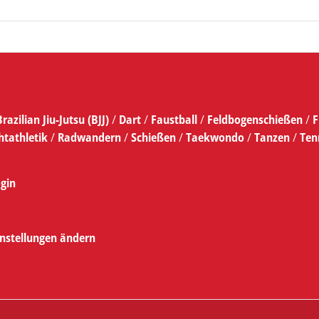
Brazilian Jiu-Jutsu (BJJ)
/
Dart
/
Faustball
/
Feldbogenschießen
/
F
htathletik
/
Radwandern
/
Schießen
/
Taekwondo
/
Tanzen
/
Ten
gin
instellungen ändern