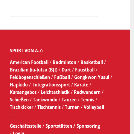
SPORT VON A-Z:
American Football
/
Badminton
/
Basketball
/
Brazilian Jiu-Jutsu (BJJ)
/
Dart
/
Faustball
/
Feldbogenschießen
/
Fußball
/
Gongkwon Yusul
/
Hapkido
/
Integrationssport
/
Karate
/
Kursangebot
/
Leichtathletik
/
Radwandern
/
Schießen
/
Taekwondo
/
Tanzen
/
Tennis
/
Tischkicker
/
Tischtennis
/
Turnen
/
Volleyball
—-
Geschäftsstelle
/
Sportstätten /
Sponsoring
/
Login