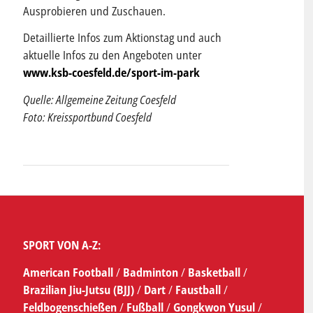
Ausprobieren und Zuschauen.
Detaillierte Infos zum Aktionstag und auch
aktuelle Infos zu den Angeboten unter
www.ksb-coesfeld.de/sport-im-park
Quelle: Allgemeine Zeitung Coesfeld
Foto: Kreissportbund Coesfeld
SPORT VON A-Z:
American Football
/
Badminton
/
Basketball
/
Brazilian Jiu-Jutsu (BJJ)
/
Dart
/
Faustball
/
Feldbogenschießen
/
Fußball
/
Gongkwon Yusul
/