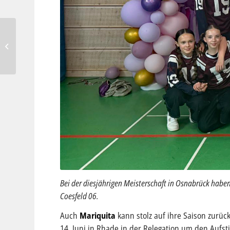
COE-Cup: Gastgeber
schlagen Westfalia
Osterwick bei Chancen-
Festival mit 5:...
Bei der diesjährigen Meisterschaft in Osnabrück haben
Coesfeld 06.
Auch
Mariquita
kann stolz auf ihre Saison zurüc
14. Juni in Rhade in der Relegation um den Aufsti