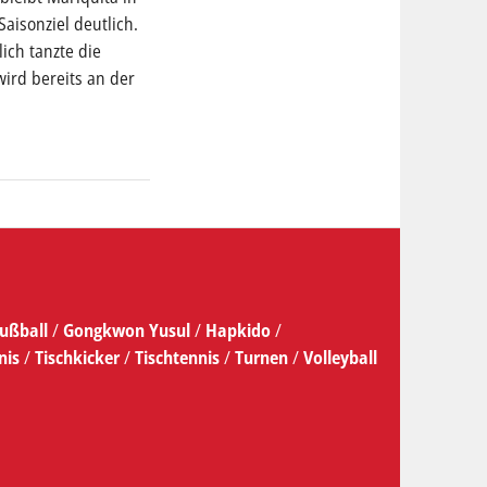
Saisonziel deutlich.
ich tanzte die
wird bereits an der
ußball
/
Gongkwon Yusul
/
Hapkido
/
nis
/
Tischkicker
/
Tischtennis
/
Turnen
/
Volleyball