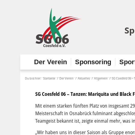
Der Verein
Sponsoring
Spor
Du bist hier:
Startseite
/
Der Verein
/
Aktuelles
/
Allgemein
/
SG Coesfeld 06 – 
SG Coesfeld 06 – Tanzen: Mariquita und Black F
Mit einem starken fünften Platz von insgesamt 
Meisterschaft in Osnabrück fulminant abgeschlos
Teamgeist bekannt ist, zeigte einmal mehr, was in
„Wir haben uns in dieser Saison als Gruppe enorm 