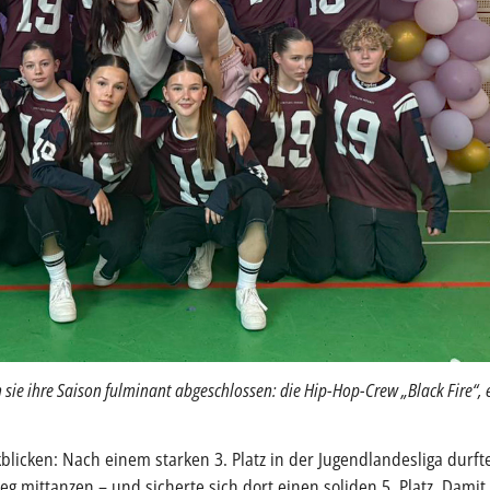
 sie ihre Saison fulminant abgeschlossen: die Hip-Hop-Crew „Black Fire“,
kblicken: Nach einem starken 3. Platz in der Jugendlandesliga durf
eg mittanzen – und sicherte sich dort einen soliden 5. Platz. Damit 