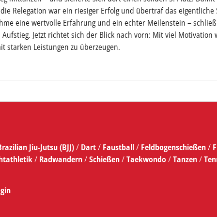
die Relegation war ein riesiger Erfolg und übertraf das eigentliche 
me eine wertvolle Erfahrung und ein echter Meilenstein – schließl
ufstieg. Jetzt richtet sich der Blick nach vorn: Mit viel Motivation 
it starken Leistungen zu überzeugen.
Brazilian Jiu-Jutsu (BJJ)
/
Dart
/
Faustball
/
Feldbogenschießen
/
F
htathletik
/
Radwandern
/
Schießen
/
Taekwondo
/
Tanzen
/
Ten
gin