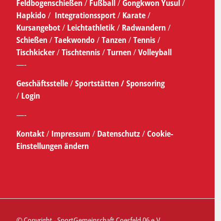
Feldbogenschießen
/
Fußball
/
Gongkwon Yusul
/
Hapkido
/
Integrationssport
/
Karate
/
Kursangebot
/
Leichtathletik
/
Radwandern
/
Schießen
/
Taekwondo
/
Tanzen
/
Tennis
/
Tischkicker
/
Tischtennis
/
Turnen
/
Volleyball
—-
Geschäftsstelle
/
Sportstätten /
Sponsoring
/
Login
—-
Kontakt
/
Impressum
/
Datenschutz
/
Cookie-
Einstellungen ändern
© Copyright - SportGemeinschaft Coesfeld 06 e.V.