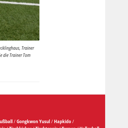
ecklinghaus, Trainer
ie die Trainer Tom
ußball
/
Gongkwon Yusul
/
Hapkido
/