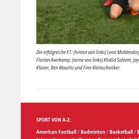
Die erfolgreiche E1: (hinten von links) Leon Middendo
Florian Averkamp; (vorne von links) Khalid Saleem, J
Klüner, Ben Mauritz und Finn Kleinschnitker.
SPORT VON A-Z:
American Football
/
Badminton
/
Basketball
/