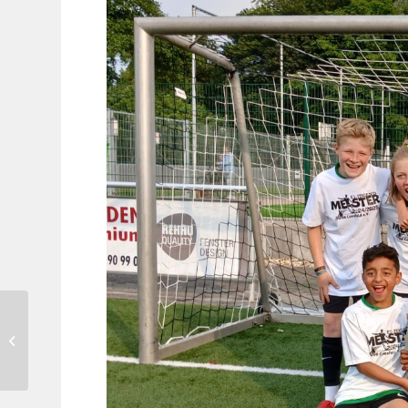
Volleyball: Mit Pia-Sabrina
Walkenhorst bekommen
die Oberliga-Männer
erstmals...