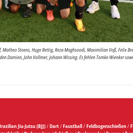
rf, Matheo Steens, Hugo Rettig, Reza Maghsoodi, Maximilian Voß, Felix Br
ayden Damien, John Vollmer, Johann Wissing. Es fehlen Tomke Wienker sow
Brazilian Jiu-Jutsu (BJJ)
/
Dart
/
Faustball
/
Feldbogenschießen
/
F