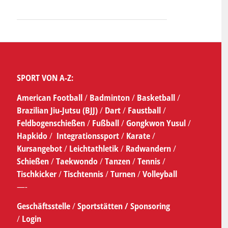
SPORT VON A-Z:
American Football
/
Badminton
/
Basketball
/
Brazilian Jiu-Jutsu (BJJ)
/
Dart
/
Faustball
/
Feldbogenschießen
/
Fußball
/
Gongkwon Yusul
/
Hapkido
/
Integrationssport
/
Karate
/
Kursangebot
/
Leichtathletik
/
Radwandern
/
Schießen
/
Taekwondo
/
Tanzen
/
Tennis
/
Tischkicker
/
Tischtennis
/
Turnen
/
Volleyball
—-
Geschäftsstelle
/
Sportstätten /
Sponsoring
/
Login