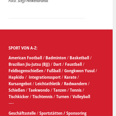
Foto: Steffi Hinkenbrandt
SPORT VON A-Z:
American Football
/
Badminton
/
Basketball
/
Brazilian Jiu-Jutsu (BJJ)
/
Dart
/
Faustball
/
Feldbogenschießen
/
Fußball
/
Gongkwon Yusul
/
Hapkido
/
Integrationssport
/
Karate
/
Kursangebot
/
Leichtathletik
/
Radwandern
/
Schießen
/
Taekwondo
/
Tanzen
/
Tennis
/
Tischkicker
/
Tischtennis
/
Turnen
/
Volleyball
—-
Geschäftsstelle
/
Sportstätten /
Sponsoring