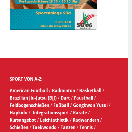
SPORT VON A-Z:
American Football
/
Badminton
/
Basketball
/
Brazilian Jiu-Jutsu (BJJ)
/
Dart
/
Faustball
/
Feldbogenschießen
/
Fußball
/
Gongkwon Yusul
/
Hapkido
/
Integrationssport
/
Karate
/
Kursangebot
/
Leichtathletik
/
Radwandern
/
Schießen
/
Taekwondo
/
Tanzen
/
Tennis
/