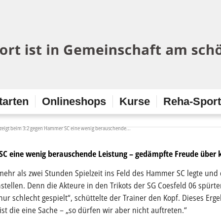
tarten
Onlineshops
Kurse
Reha-Spor
6 zeigt beim 3:2 gegen Hammer SC eine wenig berauschende...
 SC eine wenig berauschende Leistung – g
edämpfte Freude über 
mehr als zwei Stunden Spielzeit ins Feld des Hammer SC legte und 
nstellen. Denn die Akteure in den Trikots der SG Coesfeld 06 spürten
r schlecht gespielt“, schüttelte der Trainer den Kopf. Dieses Ergeb
st die eine Sache – „so dürfen wir aber nicht auftreten.“