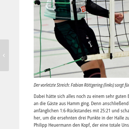
Schuhaktionstag am
14.03.2025 am SG 06 –
Campus Nord
Der vorletzte Streich: Fabian Röttgering (links) sorg
Dabei hätte sich alles noch zu einem sehr guten 
an die Gäste aus Hamm ging. Denn anschließend 
anfänglichen 1:6-Rückstandes mit 25:21 und schaf
her, um die ersehnten drei Punkte in der Halle z
Philipp Heuermann den Kopf, der eine totale Un