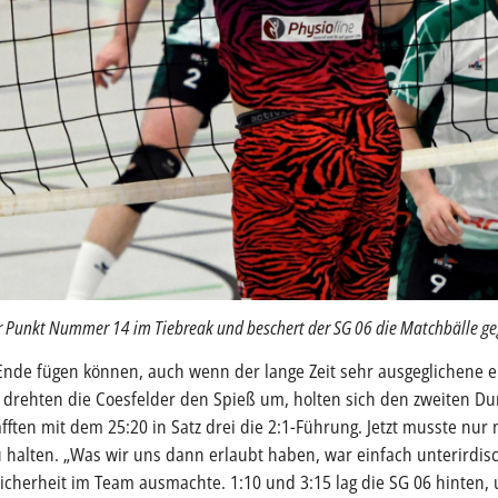
t für Punkt Nummer 14 im Tiebreak und beschert der SG 06 die Matchbälle
Ende fügen können, auch wenn der lange Zeit sehr ausgeglichene er
drehten die Coesfelder den Spieß um, holten sich den zweiten Dur
ften mit dem 25:20 in Satz drei die 2:1-Führung. Jetzt musste nur n
u halten. „Was wir uns dann erlaubt haben, war einfach unterirdisc
sicherheit im Team ausmachte. 1:10 und 3:15 lag die SG 06 hinten