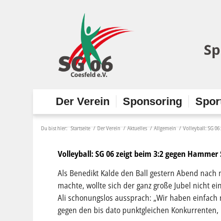
Der Verein
Sponsoring
Spor
Du bist hier:
Startseite
/
Der Verein
/
Aktuelles
/
Allgemein
/
Volleyball: SG 0
Volleyball: SG 06 zeigt beim 3:2 gegen Hammer
Als Benedikt Kalde den Ball gestern Abend nach 
machte, wollte sich der ganz große Jubel nicht ei
Ali schonungslos aussprach: „Wir haben einfach nu
gegen den bis dato punktgleichen Konkurrenten, i