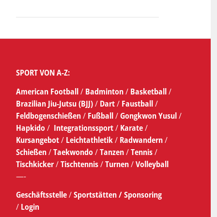
SPORT VON A-Z:
American Football
/
Badminton
/
Basketball
/
Brazilian Jiu-Jutsu (BJJ)
/
Dart
/
Faustball
/
Feldbogenschießen
/
Fußball
/
Gongkwon Yusul
/
Hapkido
/
Integrationssport
/
Karate
/
Kursangebot
/
Leichtathletik
/
Radwandern
/
Schießen
/
Taekwondo
/
Tanzen
/
Tennis
/
Tischkicker
/
Tischtennis
/
Turnen
/
Volleyball
—-
Geschäftsstelle
/
Sportstätten /
Sponsoring
/
Login