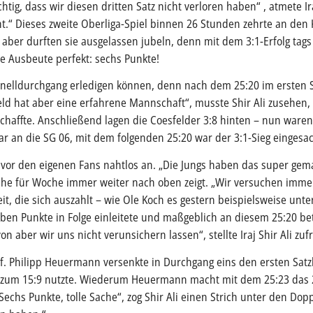
chtig, dass wir diesen dritten Satz nicht verloren haben“ , atmete Ira
t.“ Dieses zweite Oberliga-Spiel binnen 26 Stunden zehrte an den 
aber durften sie ausgelassen jubeln, denn mit dem 3:1-Erfolg tags
ie Ausbeute perfekt: sechs Punkte!
hnelldurchgang erledigen können, denn nach dem 25:20 im ersten S
eld hat aber eine erfahrene Mannschaft“, musste Shir Ali zusehen,
haffte. Anschließend lagen die Coesfelder 3:8 hinten – nun waren 
ar an die SG 06, mit dem folgenden 25:20 war der 3:1-Sieg eingesac
 vor den eigenen Fans nahtlos an. „Die Jungs haben das super gema
che für Woche immer weiter nach oben zeigt. „Wir versuchen imme
it, die sich auszahlt – wie Ole Koch es gestern beispielsweise unter
eben Punkte in Folge einleitete und maßgeblich an diesem 25:20 be
 aber wir uns nicht verunsichern lassen“, stellte Iraj Shir Ali zufr
. Philipp Heuermann versenkte in Durchgang eins den ersten Satz
e zum 15:9 nutzte. Wiederum Heuermann macht mit dem 25:23 das 2
echs Punkte, tolle Sache“, zog Shir Ali einen Strich unter den Dopp