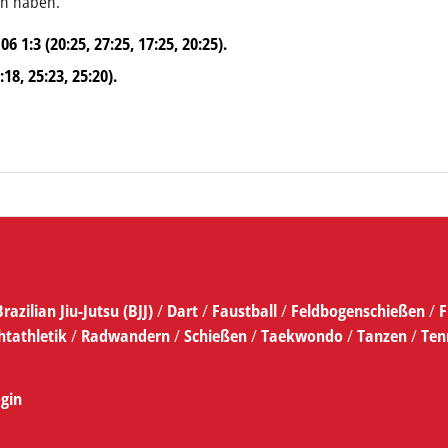
un haben.“
6 1:3 (20:25, 27:25, 17:25, 20:25).
18, 25:23, 25:20).
Brazilian Jiu-Jutsu (BJJ)
/
Dart
/
Faustball
/
Feldbogenschießen
/
F
htathletik
/
Radwandern
/
Schießen
/
Taekwondo
/
Tanzen
/
Ten
gin