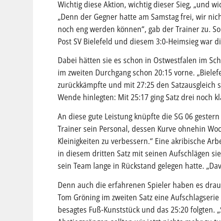
Wichtig diese Aktion, wichtig dieser Sieg, „und wi
„Denn der Gegner hatte am Samstag frei, wir nich
noch eng werden können“, gab der Trainer zu. So 
Post SV Bielefeld und diesem 3:0-Heimsieg war d
Dabei hätten sie es schon in Ostwestfalen im Sc
im zweiten Durchgang schon 20:15 vorne. „Bielef
zurückkämpfte und mit 27:25 den Satzausgleich sc
Wende hinlegten: Mit 25:17 ging Satz drei noch kl
An diese gute Leistung knüpfte die SG 06 gestern
Trainer sein Personal, dessen Kurve ohnehin Wo
Kleinigkeiten zu verbessern.“ Eine akribische Arbe
in diesem dritten Satz mit seinen Aufschlägen si
sein Team lange in Rückstand gelegen hatte. „Davon
Denn auch die erfahrenen Spieler haben es drauf
Tom Gröning im zweiten Satz eine Aufschlagseri
besagtes Fuß-Kunststück und das 25:20 folgten. „S