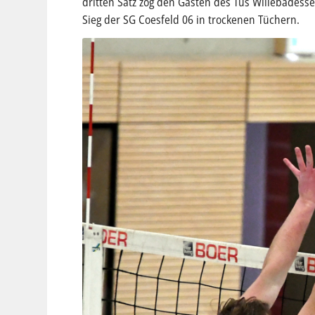
dritten Satz zog den Gästen des Tus Willebadess
Sieg der SG Coesfeld 06 in trockenen Tüchern.