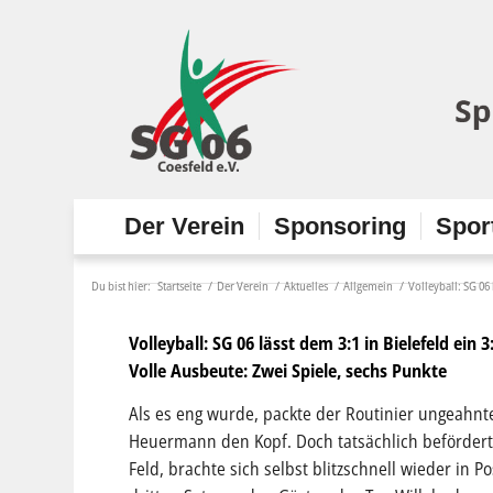
Der Verein
Sponsoring
Spor
Du bist hier:
Startseite
/
Der Verein
/
Aktuelles
/
Allgemein
/
Volleyball: SG 06 
Volleyball: SG 06 lässt dem 3:1 in Bielefeld ein
Volle Ausbeute: Zwei Spiele, sechs Punkte
Als es eng wurde, packte der Routinier ungeahnte 
Heuermann den Kopf. Doch tatsächlich befördert
Feld, brachte sich selbst blitzschnell wieder in 