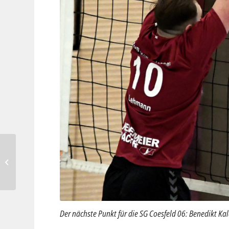
Turnabteilung freut sich
auf Campus-
Bewegungshallen und
Deutsches Turnfest
Der nächste Punkt für die SG Coesfeld 06: Benedikt Kal