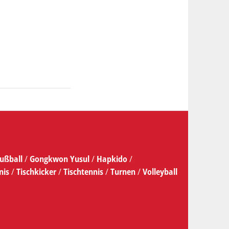
ußball
/
Gongkwon Yusul
/
Hapkido
/
nis
/
Tischkicker
/
Tischtennis
/
Turnen
/
Volleyball