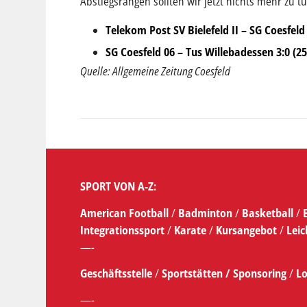
Abstiegsrängen sollten wir jetzt nichts mehr zu t
Telekom Post SV Bielefeld II – SG Coesfeld 0
SG Coesfeld 06 – Tus Willebadessen 3:0 (25:
Quelle: Allgemeine Zeitung Coesfeld
SPORT VON A-Z:
American Football
/
Badminton
/
Basketball
/
Integrationssport
/
Karate
/
Kursangebot
/
Leic
—-
Geschäftsstelle
/
Sportstätten /
Sponsoring
/
Lo
—-