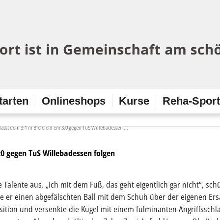
tarten
Onlineshops
Kurse
Reha-Spor
lässt dem 3:1 in Bielefeld ein 3:0 gegen TuS Willebadessen ...
 3:0 gegen TuS Willebadessen folgen
Talente aus. „Ich mit dem Fuß, das geht eigentlich gar nicht“, schü
e er einen abgefälschten Ball mit dem Schuh über der eigenen Ers
Position und versenkte die Kugel mit einem fulminanten Angriffsschl