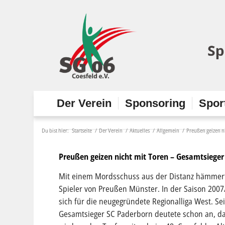
Der Verein
Sponsoring
Spor
Du bist hier:
Startseite
/
Der Verein
/
Aktuelles
/
Allgemein
/
Preußen geizen n
Preußen geizen nicht mit Toren – Gesamtsiege
Mit einem Mordsschuss aus der Distanz hämmerte 
Spieler von Preußen Münster. In der Saison 2007/
sich für die neugegründete Regionalliga West. Sei
Gesamtsieger SC Paderborn deutete schon an, das