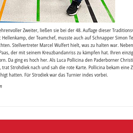
envoller Zweiter, ließen sie bei der 48. Auflage dieser Traditions
rc Hellenkamp, der Teamchef, musste auch auf Schnapper Simon T
ten. Stellvertreter Marcel Wulfert hielt, was zu halten war. Neb
rg Paas, der mit seinem Kreuzbandanriss zu kämpfen hat. Ihren einz
rn. Da ging es hoch her. Als Luca Pollicina den Paderborner Christi
, trat Strohdiek nach und sah die rote Karte. Pollicina bekam eine 
higt hatten. Für Strodiek war das Turnier indes vorbei.
nn