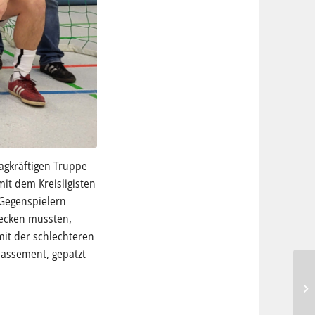
agkräftigen Truppe
it dem Kreisligisten
n Gegenspielern
tecken mussten,
mit der schlechteren
lassement, gepatzt