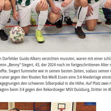
 Darfelder Guido Albers verzichten mussten, waren mit einer schl
in „Benny“ Siegert, 43, der 2024 noch im fortgeschrittenen Alter m
haffte. Siegert fummelte wie in seinen besten Zeiten, sodass seine
aner gegen den Rivalen Rot-Weiß Essen eine 3:4-Niederlage eins
egegnungen den schweren Silberpokal in die Höhe. Auf Platz zwei 
 Beginn beim 3:4 gegen den Rekordsieger MSV Duisburg, Dritter im K