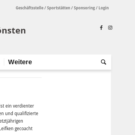
Geschäftsstelle
/
Sportstätten
/
Sponsoring
/
Login
t
Weitere
st ein verdienter
n und qualifizierte
etztjährigen
Leifken gecoacht