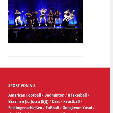
SPORT VON A-Z:
American Football
/
Badminton
/
Basketball
/
Brazilian Jiu-Jutsu (BJJ)
/
Dart
/
Faustball
/
Feldbogenschießen
/
Fußball
/
Gongkwon Yusul
/