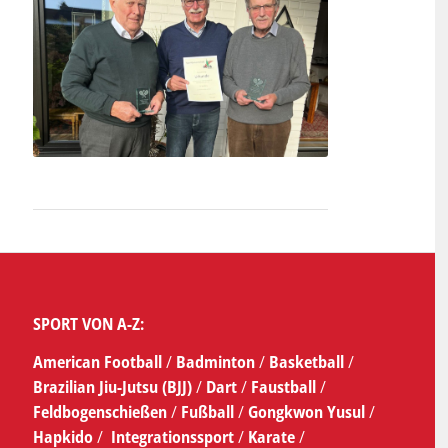
SPORT VON A-Z:
American Football
/
Badminton
/
Basketball
/
Brazilian Jiu-Jutsu (BJJ)
/
Dart
/
Faustball
/
Feldbogenschießen
/
Fußball
/
Gongkwon Yusul
/
Hapkido
/
Integrationssport
/
Karate
/