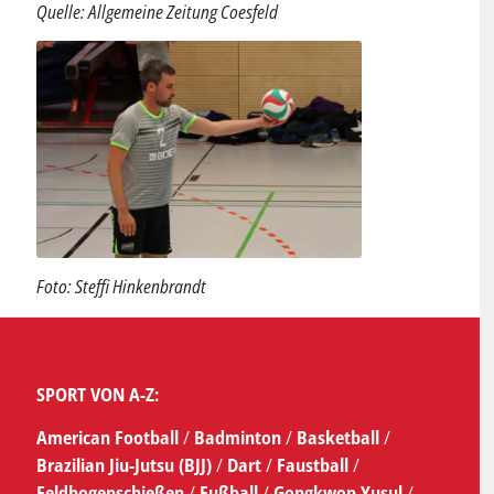
Quelle: Allgemeine Zeitung Coesfeld
Foto: Steffi Hinkenbrandt
SPORT VON A-Z:
American Football
/
Badminton
/
Basketball
/
Brazilian Jiu-Jutsu (BJJ)
/
Dart
/
Faustball
/
Feldbogenschießen
/
Fußball
/
Gongkwon Yusul
/