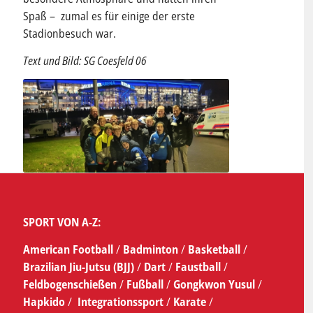
Spaß – zumal es für einige der erste
Stadionbesuch war.
Text und Bild: SG Coesfeld 06
SPORT VON A-Z:
American Football
/
Badminton
/
Basketball
/
Brazilian Jiu-Jutsu (BJJ)
/
Dart
/
Faustball
/
Feldbogenschießen
/
Fußball
/
Gongkwon Yusul
/
Hapkido
/
Integrationssport
/
Karate
/