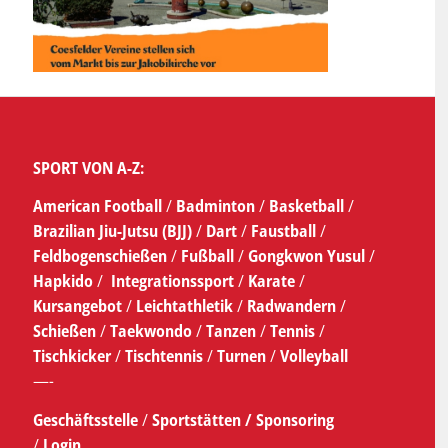
SPORT VON A-Z:
American Football
/
Badminton
/
Basketball
/
Brazilian Jiu-Jutsu (BJJ)
/
Dart
/
Faustball
/
Feldbogenschießen
/
Fußball
/
Gongkwon Yusul
/
Hapkido
/
Integrationssport
/
Karate
/
Kursangebot
/
Leichtathletik
/
Radwandern
/
Schießen
/
Taekwondo
/
Tanzen
/
Tennis
/
Tischkicker
/
Tischtennis
/
Turnen
/
Volleyball
—-
Geschäftsstelle
/
Sportstätten /
Sponsoring
/
Login