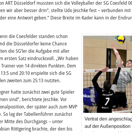
on ART Düsseldorf mussten sich die Volleyballer der SG Coesfeld 0
n wir aber besser drin“, stellte Udo Jeschke fest – verbunden mit
er eine Antwort geben.“ Diese Breite im Kader kann in der Endrun
 denn die Coesfelder standen schon
end die Düsseldorfer keine Chance
en die SG’ler die Aufgabe mit aller
m ersten Satz eindrucksvoll. „Wir haben
r Trainer von 14 direkten Punkten. Dem
13:5 und 20:10 erspielte sich die SG
 den zweiten zum 25:13 nutzten.
Gegner hatte zunächst zwei gute Spieler
en sind“, berichtete Jeschke. Vor
gonalposition, der später auch zum MVP
 So lag der Tabellenführer zunächst
Vertrat den angeschl
er Mitte des Durchgangs – unter
auf der Außenposition
abian Röttgering brachte, der den bis