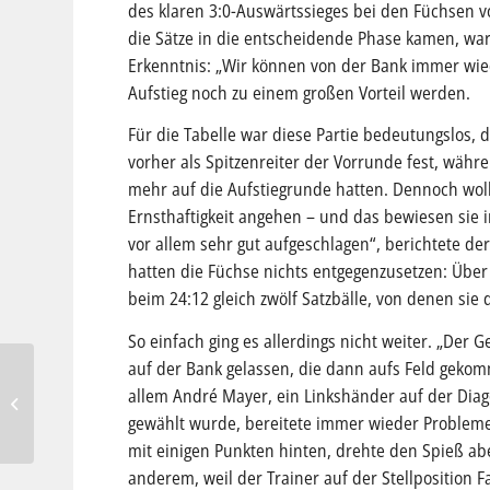
des klaren 3:0-Auswärtssieges bei den Füchsen v
die Sätze in die entscheidende Phase kamen, ware
Erkenntnis: „Wir können von der Bank immer wied
Aufstieg noch zu einem großen Vorteil werden.
Für die Tabelle war diese Partie bedeutungslos,
vorher als Spitzenreiter der Vorrunde fest, währ
mehr auf die Aufstiegrunde hatten. Dennoch wollt
Ernsthaftigkeit angehen – und das bewiesen sie i
vor allem sehr gut aufgeschlagen“, berichtete de
hatten die Füchse nichts entgegenzusetzen: Über 
beim 24:12 gleich zwölf Satzbälle, von denen sie
So einfach ging es allerdings nicht weiter. „Der 
auf der Bank gelassen, die dann aufs Feld gekomm
Bis zum Abpfiff hungrig
allem André Mayer, ein Linkshänder auf der Dia
auf Tore
gewählt wurde, bereitete immer wieder Probleme.
mit einigen Punkten hinten, drehte den Spieß ab
anderem, weil der Trainer auf der Stellposition F