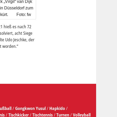
 „Virgil“ van Dijk
 in Düsseldorf zum
gekürt. Foto: fw
21 hieß es nach 72
olviert, acht Siege
lte Udo Jeschke, der
lt worden.“
ußball
/
Gongkwon Yusul
/
Hapkido
/
nis
/
Tischkicker
/
Tischtennis
/
Turnen
/
Volleyball