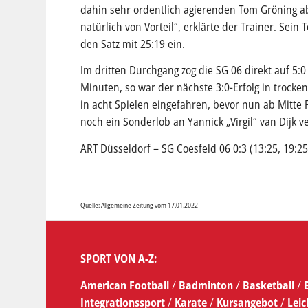
dahin sehr ordentlich agierenden Tom Gröning ab
natürlich von Vorteil“, erklärte der Trainer. Sei
den Satz mit 25:19 ein.
Im dritten Durchgang zog die SG 06 direkt auf 5:
Minuten, so war der nächste 3:0-Erfolg in trocke
in acht Spielen eingefahren, bevor nun ab Mitte 
noch ein Sonderlob an Yannick „Virgil“ van Dijk v
ART Düsseldorf – SG Coesfeld 06 0:3 (13:25, 19:25
Quelle: Allgemeine Zeitung vom 17.01.2022
SPORT VON A-Z:
American Football
/
Badminton
/
Basketball
/
Integrationssport
/
Karate
/
Kursangebot
/
Leic