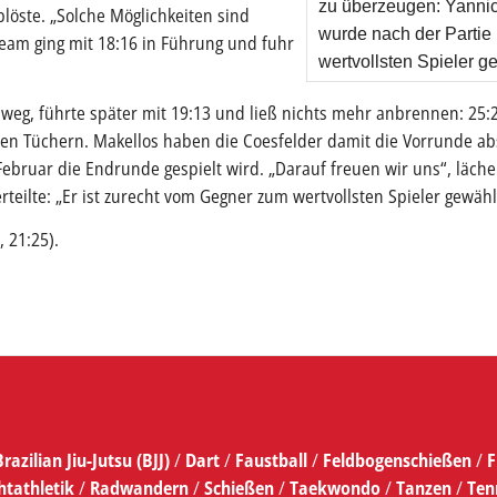
zu überzeugen: Yannick
löste. „Solche Möglichkeiten sind
wurde nach der Partie
n Team ging mit 18:16 in Führung und fuhr
wertvollsten Spieler 
0 weg, führte später mit 19:13 und ließ nichts mehr anbrennen: 25:
nen Tüchern. Makellos haben die Coesfelder damit die Vorrunde abs
Februar die Endrunde gespielt wird. „Darauf freuen wir uns“, läche
erteilte: „Er ist zurecht vom Gegner zum wertvollsten Spieler gewäh
, 21:25).
Brazilian Jiu-Jutsu (BJJ)
/
Dart
/
Faustball
/
Feldbogenschießen
/
F
htathletik
/
Radwandern
/
Schießen
/
Taekwondo
/
Tanzen
/
Ten