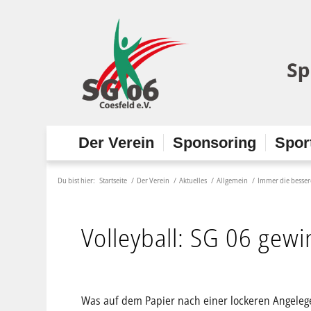
Der Verein
Sponsoring
Spor
Du bist hier:
Startseite
/
Der Verein
/
Aktuelles
/
Allgemein
/
Immer die besser
Volleyball: SG 06 gewi
Was auf dem Papier nach einer lockeren Angelege