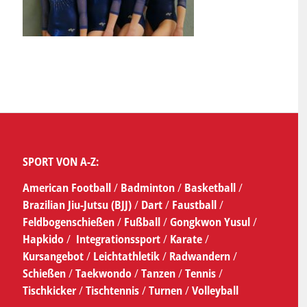
SPORT VON A-Z:
American Football
/
Badminton
/
Basketball
/
Brazilian Jiu-Jutsu (BJJ)
/
Dart
/
Faustball
/
Feldbogenschießen
/
Fußball
/
Gongkwon Yusul
/
Hapkido
/
Integrationssport
/
Karate
/
Kursangebot
/
Leichtathletik
/
Radwandern
/
Schießen
/
Taekwondo
/
Tanzen
/
Tennis
/
Tischkicker
/
Tischtennis
/
Turnen
/
Volleyball