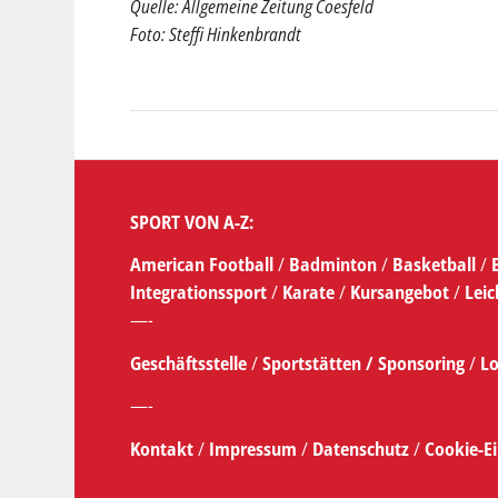
Quelle: Allgemeine Zeitung Coesfeld
Foto: Steffi Hinkenbrandt
SPORT VON A-Z:
American Football
/
Badminton
/
Basketball
/
Integrationssport
/
Karate
/
Kursangebot
/
Leic
—-
Geschäftsstelle
/
Sportstätten /
Sponsoring
/
Lo
—-
Kontakt
/
Impressum
/
Datenschutz
/
Cookie-E