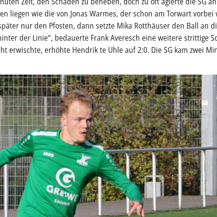
inuten Zeit, den Schaden zu beheben, doch zu oft agierte die SG a
ten liegen wie die von Jonas Warmes, der schon am Torwart vorbei
später nur den Pfosten, dann setzte Mika Rotthäuser den Ball an d
inter der Linie“, bedauerte Frank Averesch eine weitere strittige S
icht erwischte, erhöhte Hendrik te Uhle auf 2:0. Die SG kam zwei M