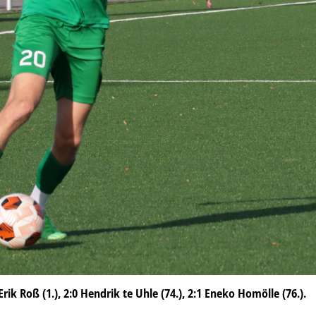
rik Roß (1.), 2:0 Hendrik te Uhle (74.), 2:1 Eneko Homölle (76.).