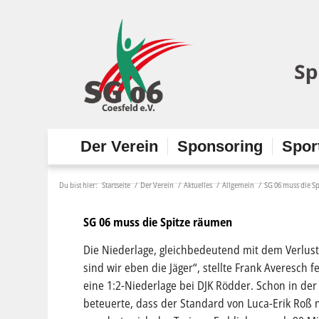
Der Verein
Sponsoring
Spor
Du bist hier:
Startseite
/
Der Verein
/
Aktuelles
/
Allgemein
/
SG 06 muss die S
SG 06 muss die Spitze räumen
Die Niederlage, gleichbedeutend mit dem Verlust 
sind wir eben die Jäger“, stellte Frank Averesch 
eine 1:2-Niederlage bei DJK Rödder. Schon in der
beteuerte, dass der Standard von Luca-Erik Roß n