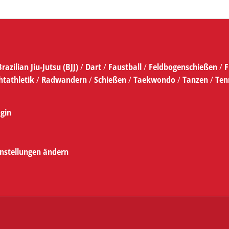
Brazilian Jiu-Jutsu (BJJ)
/
Dart
/
Faustball
/
Feldbogenschießen
/
F
htathletik
/
Radwandern
/
Schießen
/
Taekwondo
/
Tanzen
/
Ten
gin
instellungen ändern