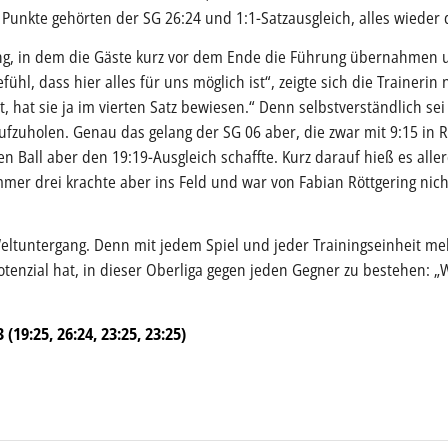
 Punkte gehörten der SG 26:24 und 1:1-Satzausgleich, alles wieder 
ang, in dem die Gäste kurz vor dem Ende die Führung übernahmen u
hl, dass hier alles für uns möglich ist“, zeigte sich die Trainerin 
 hat sie ja im vierten Satz bewiesen.“ Denn selbstverständlich sei 
ufzuholen. Genau das gelang der SG 06 aber, die zwar mit 9:15 in 
n Ball aber den 19:19-Ausgleich schaffte. Kurz darauf hieß es aller
er drei krachte aber ins Feld und war von Fabian Röttgering nic
eltuntergang. Denn mit jedem Spiel und jeder Trainingseinheit meh
otenzial hat, in dieser Oberliga gegen jeden Gegner zu bestehen: 
 (19:25, 26:24, 23:25, 23:25)