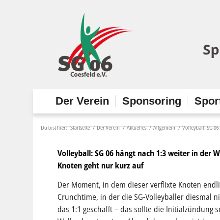
Der Verein
Sponsoring
Spor
Du bist hier:
Startseite
/
Der Verein
/
Aktuelles
/
Allgemein
/
Volleyball: SG 06
Volleyball: SG 06 hängt nach 1:3 weiter in der W
Knoten geht nur kurz auf
Der Moment, in dem dieser verflixte Knoten endlic
Crunchtime, in der die SG-Volleyballer diesmal ni
das 1:1 geschafft – das sollte die Initialzündun