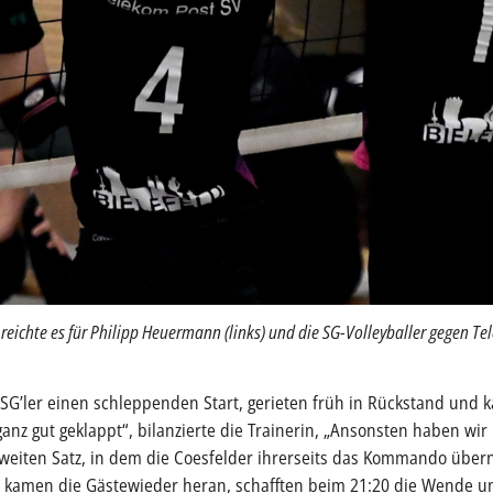
g reichte es für Philipp Heuermann (links) und die SG-Volleyballer gegen Te
SG’ler einen schleppenden Start, gerieten früh in Rückstand und k
ganz gut geklappt“, bilanzierte die Trainerin, „Ansonsten haben wir
 zweiten Satz, in dem die Coesfelder ihrerseits das Kommando üb
ar kamen die Gästewieder heran, schafften beim 21:20 die Wende 