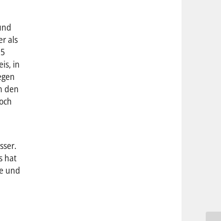
 und
er als
25
is, in
egen
in den
noch
sser.
s hat
ne und