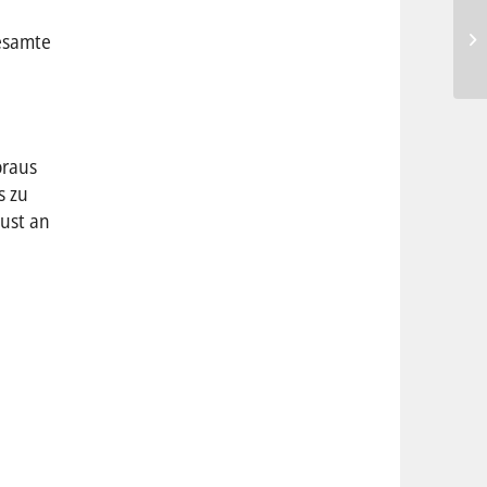
gesamte
oraus
s zu
ust an