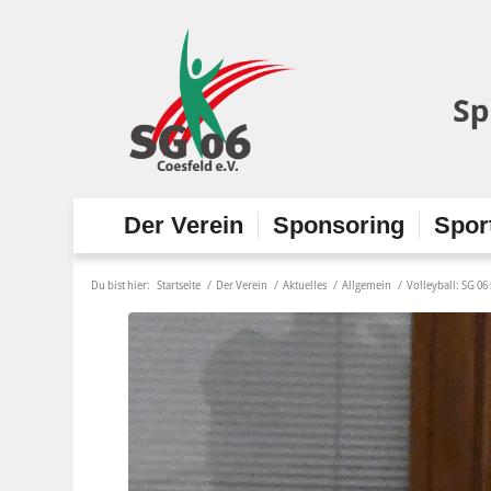
Der Verein
Sponsoring
Spor
Du bist hier:
Startseite
/
Der Verein
/
Aktuelles
/
Allgemein
/
Volleyball: SG 06 