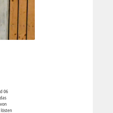
ld 06
 das
 von
 lösten