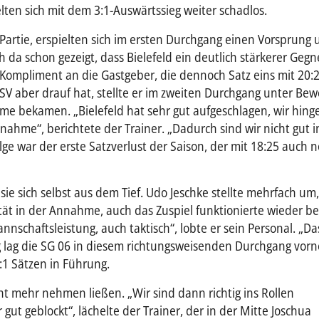
lten sich mit dem 3:1-Auswärtssieg weiter schadlos.
Partie, erspielten sich im ersten Durchgang einen Vorsprung
ch da schon gezeigt, dass Bielefeld ein deutlich stärkerer Gegn
n Kompliment an die Gastgeber, die dennoch Satz eins mit 20:
 aber drauf hat, stellte er im zweiten Durchgang unter Bewe
me bekamen. „Bielefeld hat sehr gut aufgeschlagen, wir hing
nahme“, berichtete der Trainer. „Dadurch sind wir nicht gut 
e war der erste Satzverlust der Saison, der mit 18:25 auch 
sie sich selbst aus dem Tief. Udo Jeschke stellte mehrfach um,
ität in der Annahme, auch das Zuspiel funktionierte wieder be
nschaftsleistung, auch taktisch“, lobte er sein Personal. „Da
g lag die SG 06 in diesem richtungsweisenden Durchgang vor
:1 Sätzen in Führung.
cht mehr nehmen ließen. „Wir sind dann richtig ins Rollen
t geblockt“, lächelte der Trainer, der in der Mitte Joschua