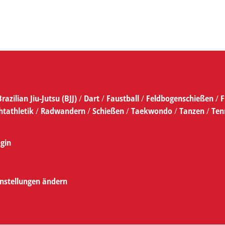
Brazilian Jiu-Jutsu (BJJ)
/
Dart
/
Faustball
/
Feldbogenschießen
/
F
htathletik
/
Radwandern
/
Schießen
/
Taekwondo
/
Tanzen
/
Ten
gin
instellungen ändern