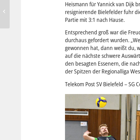
Heismann für Yannick van Dijk b
Die „Bulls“ werden auch
resignierende Bielefelder fuhr d
weiblich
Partie mit 3:1 nach Hause.
Entsprechend groß war die Freud
durchaus gefordert wurden. „Wen
gewonnen hat, dann weißt du, wa
auf die nächste schwere Auswärt
den besagten Essenern, die nach
der Spitzen der Regionalliga Wes
Telekom Post SV Bielefeld – SG Co